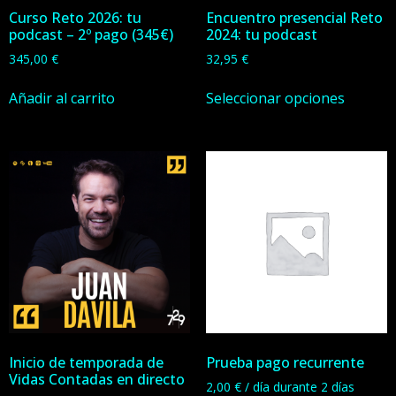
Curso Reto 2026: tu
Encuentro presencial Reto
podcast – 2º pago (345€)
2024: tu podcast
345,00
€
32,95
€
Añadir al carrito
Seleccionar opciones
Inicio de temporada de
Prueba pago recurrente
Vidas Contadas en directo
2,00
€
/ día durante 2 días